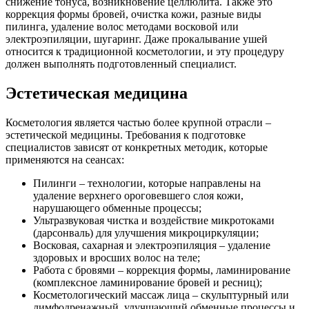
снижение тонуса, возникновение целлюлита. Также это
коррекция формы бровей, очистка кожи, разные виды
пилинга, удаление волос методами восковой или
электроэпиляции, шугаринг. Даже прокалывание ушей
относится к традиционной косметологии, и эту процедуру
должен выполнять подготовленный специалист.
Эстетическая медицина
Косметология является частью более крупной отрасли –
эстетической медицины. Требования к подготовке
специалистов зависят от конкретных методик, которые
применяются на сеансах:
Пилинги – технологии, которые направлены на
удаление верхнего ороговевшего слоя кожи,
нарушающего обменные процессы;
Ультразвуковая чистка и воздействие микротоками
(дарсонваль) для улучшения микроциркуляции;
Восковая, сахарная и электроэпиляция – удаление
здоровых и вросших волос на теле;
Работа с бровями – коррекция формы, ламинирование
(комплексное ламинирование бровей и ресниц);
Косметологический массаж лица – скульптурный или
лимфодренажный, улучшающий обменные процессы и