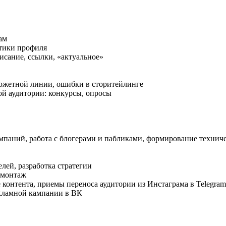
ам
стики профиля
исание, ссылки, «актуальное»
южетной линии, ошибки в сторитейлинге
й аудитории: конкурсы, опросы
мпаний, работа с блогерами и пабликами, формирование техниче
лей, разработка стратегии
, монтаж
е контента, приемы переноса аудитории из Инстаграма в Telegram
екламной кампании в ВК