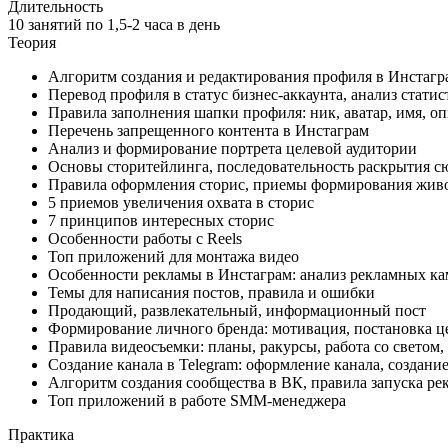
Длительность
10 занятий по 1,5-2 часа в день
Теория
Алгоритм создания и редактирования профиля в Инстагр
Перевод профиля в статус бизнес-аккаунта, анализ стати
Правила заполнения шапки профиля: ник, аватар, имя, оп
Перечень запрещенного контента в Инстаграм
Анализ и формирование портрета целевой аудитории
Основы сторитейлинга, последовательность раскрытия с
Правила оформления сторис, приемы формирования живо
5 приемов увеличения охвата в сторис
7 принципов интересных сторис
Особенности работы с Reels
Топ приложений для монтажа видео
Особенности рекламы в Инстаграм: анализ рекламных ка
Темы для написания постов, правила и ошибки
Продающий, развлекательный, информационный пост
Формирование личного бренда: мотивация, постановка це
Правила видеосъемки: планы, ракурсы, работа со светом
Создание канала в Telegram: оформление канала, создани
Алгоритм создания сообщества в ВК, правила запуска р
Топ приложений в работе SMM-менеджера
Практика