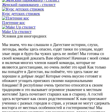
Женский парикмахер - стилист
Курс детских стрижек
Плетение кос
Make Up стилист
Условия для иногородних
Мы знаем, что вы слышали о Дагестане истории, слухи,
легенды, якобы здесь опасно, ездят танки по улицам, ходят
злые люди и будто бы чужих здесь не любят! Мы готовы со
своей командой доказать Вам обратное! Начиная с моей семьи
и включая многих членов нашей команды, которые не
являются дагестанцами, но очень любят это край Как только
вы попадёте в Дагестан, вы поймёте, что здесь такие же
хорошие и добрые люди! Которые очень вкусно готовят и
обожают угощать приезжих своими национальными
блюдами! В республике очень трепетно относятся к своим
традициям и это вызывает огромное уважение к местным
жителям! Здесь почитают старших как в старину. А гостей
здесь встречают как своих родственников! К нам приезжают
ученики с разных городов и стран, а уезжая не могут сдержать
восторга от местных особенностей и гостеприимства! Мы