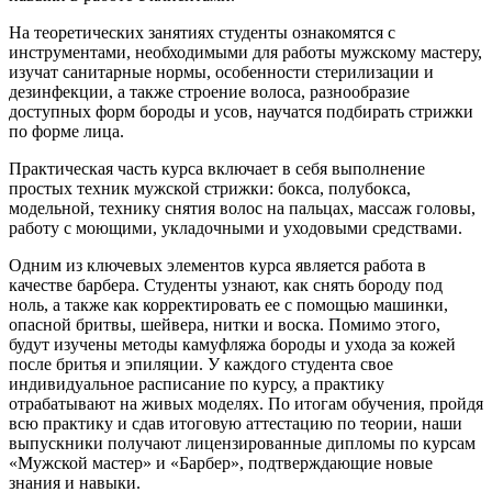
На теоретических занятиях студенты ознакомятся с
инструментами, необходимыми для работы мужскому мастеру,
изучат санитарные нормы, особенности стерилизации и
дезинфекции, а также строение волоса, разнообразие
доступных форм бороды и усов, научатся подбирать стрижки
по форме лица.
Практическая часть курса включает в себя выполнение
простых техник мужской стрижки: бокса, полубокса,
модельной, технику снятия волос на пальцах, массаж головы,
работу с моющими, укладочными и уходовыми средствами.
Одним из ключевых элементов курса является работа в
качестве барбера. Студенты узнают, как снять бороду под
ноль, а также как корректировать ее с помощью машинки,
опасной бритвы, шейвера, нитки и воска. Помимо этого,
будут изучены методы камуфляжа бороды и ухода за кожей
после бритья и эпиляции. У каждого студента свое
индивидуальное расписание по курсу, а практику
отрабатывают на живых моделях. По итогам обучения, пройдя
всю практику и сдав итоговую аттестацию по теории, наши
выпускники получают лицензированные дипломы по курсам
«Мужской мастер» и «Барбер», подтверждающие новые
знания и навыки.