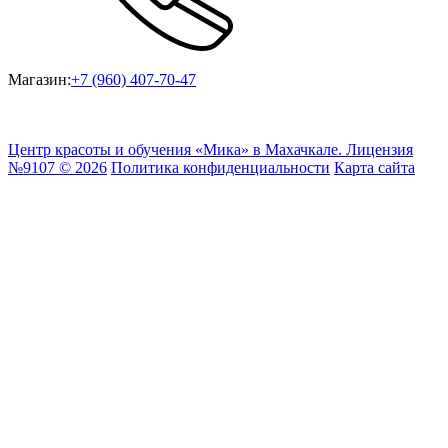
Магазин:
+7 (960) 407-70-47
ИП Игуменцева М.А., ИНН 057100293958, г. Махачкала, ул.
Ирчи Казака, 102
Центр красоты и обучения «Мика» в Махачкале. Лицензия
№9107 © 2026
Политика конфиденциальности
Карта сайта