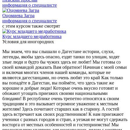
информация о специалисте
Оцомиева Загра
информация о специалисте
с этим курсом также смотрят
Курс младшего медработника
Условия для иногородних
Мы знаем, что вы слышали о Дагестане истории, слухи,
легенды, якобы здесь опасно, ездят танки по улицам, ходят
злые люди и будто бы чужих здесь не любят! Мы готовы со
своей командой доказать Вам обратное! Начиная с моей семьи
и включая многих членов нашей команды, которые не
являются дагестанцами, но очень любят это край Как только
вы попадёте в Дагестан, вы поймёте, что здесь такие же
хорошие и добрые люди! Которые очень вкусно готовят и
обожают угощать приезжих своими национальными
блюдами! В республике очень трепетно относятся к своим
традициям и это вызывает огромное уважение к местным
жителям! Здесь почитают старших как в старину. А гостей
здесь встречают как своих родственников! К нам приезжают
ученики с разных городов и стран, а уезжая не могут сдержать
восторга от местных особенностей и гостеприимства! Мы
предоставляем квартиру для иногородних, рядом с центром,