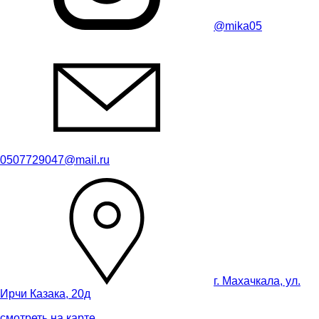
@mika05
0507729047@mail.ru
г. Махачкала, ул.
Ирчи Казака, 20д
смотреть на карте