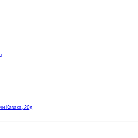
u
рчи Казака, 20д