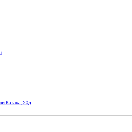
u
рчи Казака, 20д