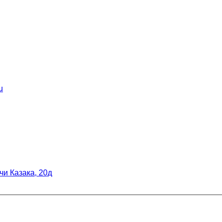
u
рчи Казака, 20д